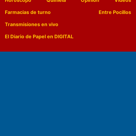
Horóscopo
Quiniela
Opinion
Videos
Farmacias de turno
Entre Pocillos
Transmisiones en vivo
El Diario de Papel en DIGITAL
Fundado por el
Doctor Antonio Nemesio
Primera edición: Domingo 3 de Mayo de 1992