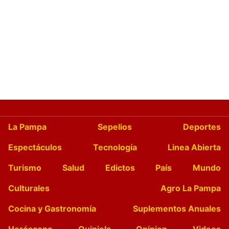
La Pampa
Sepelios
Deportes
Espectáculos
Tecnología
Linea Abierta
Turismo
Salud
Edictos
País
Mundo
Culturales
Agro La Pampa
Cocina y Gastronomía
Suplementos Anuales