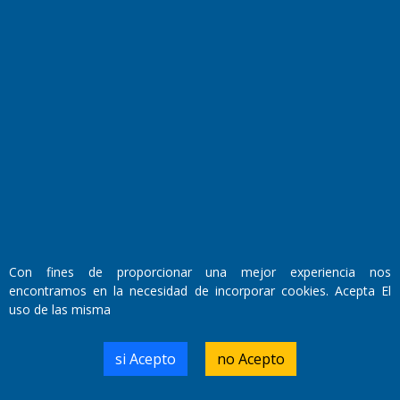
Fundado por el
Doctor Antonio Nemesio
Primera edición: Domingo 3 de Mayo de 1992
Miembro de ADIRA,ADEPA y CPPAL
Propietario: El Diario SRL
Director Periodístico:
Walter René Goñi
Con fines de proporcionar una mejor experiencia nos
encontramos en la necesidad de incorporar cookies. Acepta El
Domicilio Legal: José Ingenieros 855,
uso de las misma
Santa Rosa, La Pampa.
Número de Registro DNDA:
RL-2019-55551274-APN-DNDA#MJ
si Acepto
no Acepto
Edición #
9418
Fecha de Edición:
7/08/2026