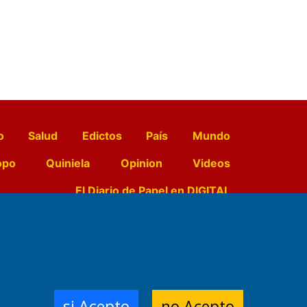
o
Salud
Edictos
País
Mundo
opo
Quiniela
Opinion
Videos
El Diario de Papel en DIGITAL
e Contenidos:
Nemesio
ración,
si Acepto
no Acepto