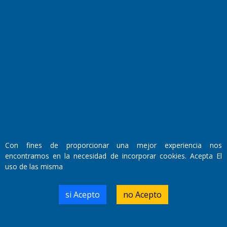
Fundado por el
Doctor Antonio Nemesio
Primera edición: Domingo 3 de Mayo de 1992
Miembro de ADIRA,ADEPA y CPPAL
Propietario: El Diario SRL
Director Periodístico:
Walter René Goñi
Con fines de proporcionar una mejor experiencia nos
encontramos en la necesidad de incorporar cookies. Acepta El
Domicilio Legal: José Ingenieros 855,
uso de las misma
Santa Rosa, La Pampa.
Número de Registro DNDA:
RL-2019-55551274-APN-DNDA#MJ
si Acepto
no Acepto
Edición #
9420
Fecha de Edición:
9/08/2026
Fecha de Inicio: 19/10/2000