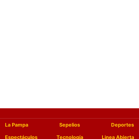
La Pampa
Sepelios
Deportes
Espectáculos
Tecnología
Linea Abierta