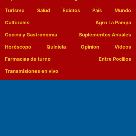
Turismo
Salud
Edictos
País
Mundo
Culturales
Agro La Pampa
Cocina y Gastronomía
Suplementos Anuales
Horóscopo
Quiniela
Opinion
Videos
Farmacias de turno
Entre Pocillos
Transmisiones en vivo
El Diario de Papel en DIGITAL