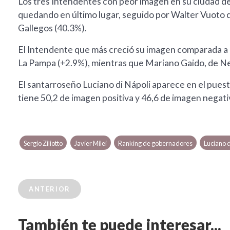
Los tres Intendentes con peor imagen en su ciudad de
quedando en último lugar, seguido por Walter Vuoto d
Gallegos (40.3%).
El Intendente que más creció su imagen comparada a l
La Pampa (+2.9%), mientras que Mariano Gaido, de Ne
El santarroseño Luciano di Nápoli aparece en el puest
tiene 50,2 de imagen positiva y 46,6 de imagen negati
Sergio Ziliotto
Javier Milei
Ranking de gobernadores
Luciano d
ANTERIOR
También te puede interesar...