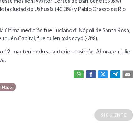
 este mes son: Walter Cortés de Bariloche (39.6%)
e la ciudad de Ushuaia (40.3%) y Pablo Grasso de Río
a última medición fue Luciano di Nápoli de Santa Rosa,
uquén Capital, fue quien más cayó (-3%).
o 12, manteniendo su anterior posición. Ahora, en julio,
va.
i Nápoli
SIGUIENTE