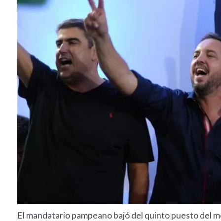
El mandatario pampeano bajó del quinto puesto del m