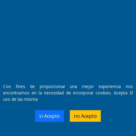
Fundado por el
Doctor Antonio Nemesio
Primera edición: Domingo 3 de Mayo de 1992
Miembro de ADIRA,ADEPA y CPPAL
Propietario: El Diario SRL
Director Periodístico:
Con fines de proporcionar una mejor experiencia nos
Walter René Goñi
encontramos en la necesidad de incorporar cookies. Acepta El
uso de las misma
Domicilio Legal: José Ingenieros 855,
si Acepto
no Acepto
Santa Rosa, La Pampa.
Número de Registro DNDA:
RL-2019-55551274-APN-DNDA#MJ
Edición #
9419