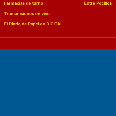
Farmacias de turno
Entre Pocillos
Transmisiones en vivo
El Diario de Papel en DIGITAL
Fundado por el
Doctor Antonio Nemesio
Primera edición: Domingo 3 de Mayo de 1992
Miembro de ADIRA,ADEPA y CPPAL