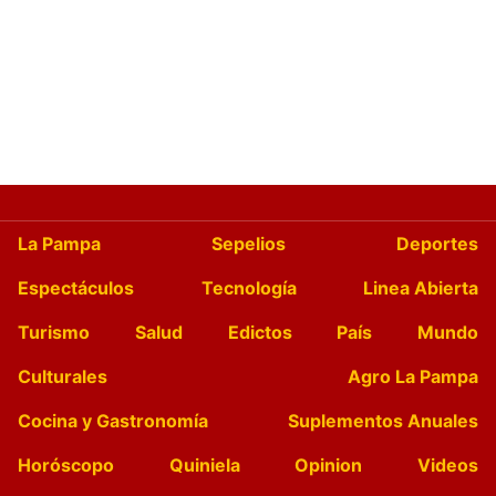
La Pampa
Sepelios
Deportes
Espectáculos
Tecnología
Linea Abierta
Turismo
Salud
Edictos
País
Mundo
Culturales
Agro La Pampa
Cocina y Gastronomía
Suplementos Anuales
Horóscopo
Quiniela
Opinion
Videos