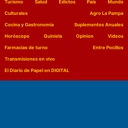
Turismo
Salud
Edictos
País
Mundo
Culturales
Agro La Pampa
Cocina y Gastronomía
Suplementos Anuales
Horóscopo
Quiniela
Opinion
Videos
Farmacias de turno
Entre Pocillos
Transmisiones en vivo
El Diario de Papel en DIGITAL