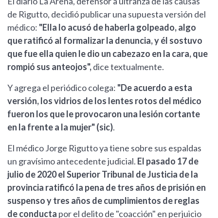
El diario La Arena, defensor a ultranza de las causas
de Rigutto, decidió publicar una supuesta versión del
médico:
"Ella lo acusó de haberla golpeado, algo
que ratificó al formalizar la denuncia, y él sostuvo
que fue ella quien le dio un cabezazo en la cara, que
rompió sus anteojos",
dice textualmente.
Y agrega el periódico colega:
"De acuerdo a esta
versión, los vidrios de los lentes rotos del médico
fueron los que le provocaron una lesión cortante
en la frente a la mujer" (sic)
.
El médico Jorge Rigutto ya tiene sobre sus espaldas
un gravísimo antecedente judicial.
El pasado 17 de
julio de 2020 el Superior Tribunal de Justicia de la
provincia ratificó la pena de tres años de prisión en
suspenso y tres años de cumplimientos de reglas
de conducta
por el delito de "coacción" en perjuicio