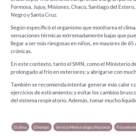
Formosa, Jujuy, Misiones, Chaco, Santiago del Estero,
Negro y Santa Cruz.
Según especificó el organismo que monitorea el clima
sensaciones térmicas extremadamente bajas que pue
llegar a ser más riesgosas en niños, en mayores de 6
crónicas.
En este contexto, tanto el SMN, como el Ministerio d
prolongado al frío en exteriores; y abrigarse con much
También se recomienda intentar generar más calor c
ejercicios de estiramiento; y evitar los cambios br
del sistema respiratorio. Además, tomar mucho líquido
El clima
El tiempo
Servicio Meteorológico Nacional
Frío extre