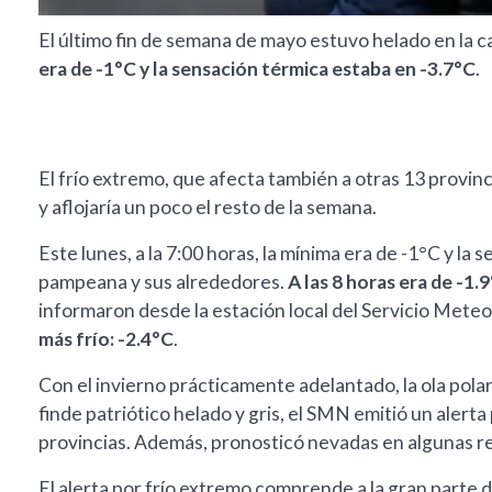
El último fin de semana de mayo estuvo helado en la 
era de -1°C y la sensación térmica estaba en -3.7°C
.
El frío extremo, que afecta también a otras 13 provinc
y aflojaría un poco el resto de la semana.
Este lunes, a la 7:00 horas, la mínima era de -1°C y la 
pampeana y sus alrededores.
A las 8 horas era de -1.
informaron desde la estación local del Servicio Mete
más frío: -2.4°C
.
Con el invierno prácticamente adelantado, la ola polar
finde patriótico helado y gris, el SMN emitió un alert
provincias. Además, pronosticó nevadas en algunas re
El alerta por frío extremo comprende a la gran parte 