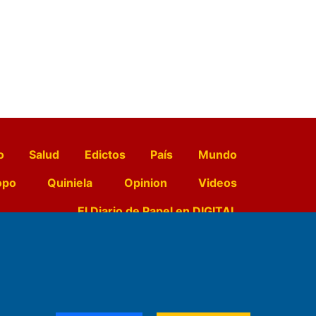
o
Salud
Edictos
País
Mundo
opo
Quiniela
Opinion
Videos
El Diario de Papel en DIGITAL
e Contenidos:
Nemesio