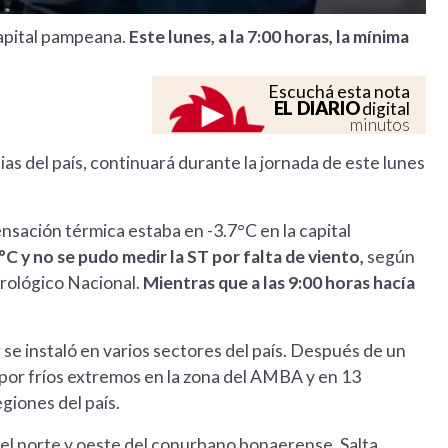
capital pampeana.
Este lunes, a la 7:00 horas, la mínima
Escuchá esta nota
EL DIARIO
digital
minutos
ias del país, continuará durante la jornada de este lunes
sensación térmica estaba en -3.7°C en la capital
9°C y no se pudo medir la ST por falta de viento,
según
orológico Nacional.
Mientras que a las 9:00 horas hacía
 se instaló en varios sectores del país. Después de un
a por fríos extremos en la zona del AMBA y en 13
giones del país.
del norte y oeste del conurbano bonaerense, Salta,