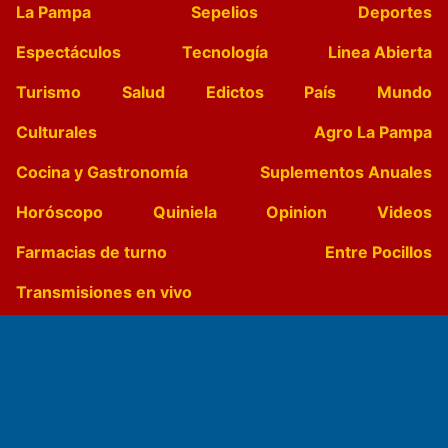
La Pampa
Sepelios
Deportes
Espectáculos
Tecnología
Linea Abierta
Turismo
Salud
Edictos
País
Mundo
Culturales
Agro La Pampa
Cocina y Gastronomía
Suplementos Anuales
Horóscopo
Quiniela
Opinion
Videos
Farmacias de turno
Entre Pocillos
Transmisiones en vivo
El Diario de Papel en DIGITAL