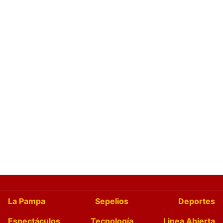
La Pampa
Sepelios
Deportes
Espectáculos
Tecnología
Linea Abierta