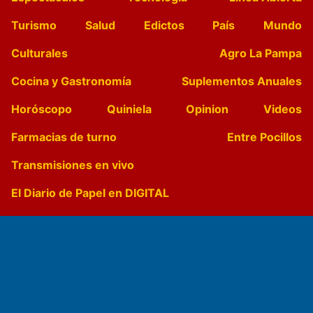
Turismo
Salud
Edictos
País
Mundo
Culturales
Agro La Pampa
Cocina y Gastronomía
Suplementos Anuales
Horóscopo
Quiniela
Opinion
Videos
Farmacias de turno
Entre Pocillos
Transmisiones en vivo
El Diario de Papel en DIGITAL