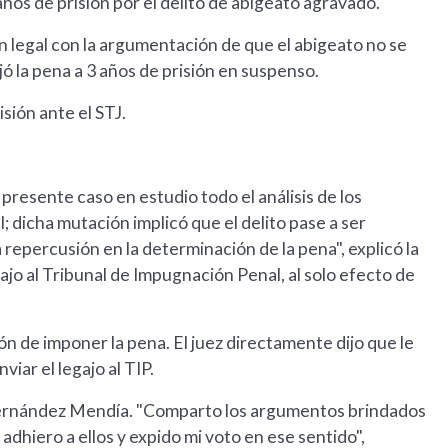
años de prisión por el delito de abigeato agravado.
ción legal con la argumentación de que el abigeato no se
jó la pena a 3 años de prisión en suspenso.
sión ante el STJ.
el presente caso en estudio todo el análisis de los
 dicha mutación implicó que el delito pase a ser
epercusión en la determinación de la pena", explicó la
jo al Tribunal de Impugnación Penal, al solo efecto de
ión de imponer la pena. El juez directamente dijo que le
viar el legajo al TIP.
Fernández Mendía. "Comparto los argumentos brindados
dhiero a ellos y expido mi voto en ese sentido",