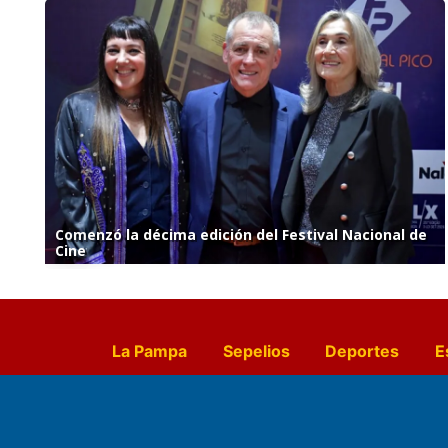
Comenzó la décima edición del Festival Nacional de
Cine
La Pampa
Sepelios
Deportes
E
Culturales
Agro La Pampa
Cocin
Farmacias de turno
Entr