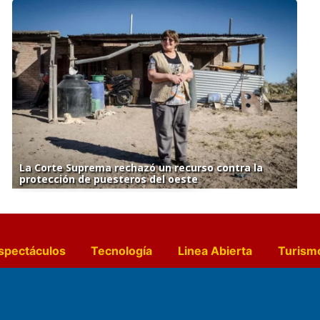
La Corte Suprema rechazó un recurso contra la
protección de puesteros del oeste
spectáculos
Tecnología
Linea Abierta
Turism
a y Gastronomía
Suplementos Anuales
Horósc
e Pocillos
Transmisiones en vivo