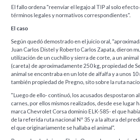
El fallo ordena "reenviar el legajo al TIP al solo efec
términos legales y normativos correspondientes".
El caso
Según quedó demostrado en el juicio oral, "aproximad
Juan Carlos Distel y Roberto Carlos Zapata, dieron mu
utilización de un cuchillo y sierra de corte, a un ani
(careta) de aproximadamente 250 kg, propiedad de S
animal se encontraba en un lote de alfalfa y a unos 10
también propiedad de Pregno, sito sobre la ruta nacion
"Luego de ello- continuó, los acusados despostaron al
carnes, por ellos mismos realizados, desde ese lugar 
marca Chevrolet Corsa dominio ELK-585- el que habí
de la referida ruta nacional Nº 35 y a la altura del pre
el que originariamente se hallaba el animal".