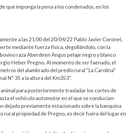
to de que imponga la pena a los condenados, en los
amente a las 21:00 del 20/04/22 Pablo Javier Coronel,
erte mediante fuerza física, degollándolo, con la
mal bovino raza Aberdeen Angus pelaje negro y blanco
ergio Heber Pregno. Al momento de ser faenado, el
 metros del alambrado del predio rural "La Carolina"
al Nº 35 a la altura del Km353".
 animal para posteriormente trasladar los cortes de
hasta el vehículo automotor en el que se conducían-
an dejado previamente estacionado sobre la banquina
dio rural propiedad de Pregno, es decir fuera del lugar en