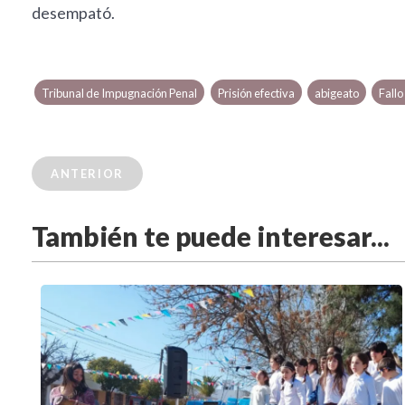
desempató.
Tribunal de Impugnación Penal
Prisión efectiva
abigeato
Fallo
ANTERIOR
También te puede interesar...