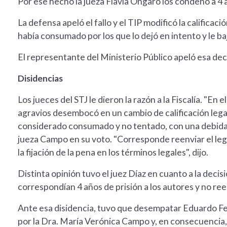
Por ese hecho la jueza Flavia Ongaro los condenó a 4 
La defensa apeló el fallo y el TIP modificó la califica
había consumado por los que lo dejó en intento y le ba
El representante del Ministerio Público apeló esa deci
Disidencias
Los jueces del STJ le dieron la razón a la Fiscalía. "En 
agravios desembocó en un cambio de calificación legal;
considerado consumado y no tentado, con una debida r
jueza Campo en su voto. "Corresponde reenviar el lega
la fijación de la pena en los términos legales", dijo.
Distinta opinión tuvo el juez Díaz en cuanto a la decis
correspondían 4 años de prisión a los autores y no reen
Ante esa disidencia, tuvo que desempatar Eduardo 
por la Dra. María Verónica Campo y, en consecuencia, a