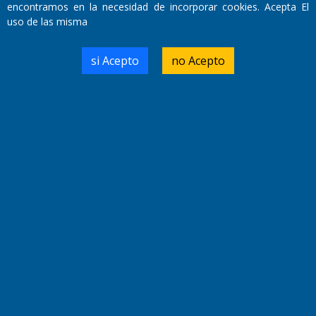
encontramos en la necesidad de incorporar cookies. Acepta El
uso de las misma
Domicilio Legal: José Ingenieros 855,
Santa Rosa, La Pampa.
si Acepto
no Acepto
Número de Registro DNDA:
RL-2019-55551274-APN-DNDA#MJ
Edición #
9420
Fecha de Edición:
9/08/2026
Fecha de Inicio: 19/10/2000
Director General de Contenidos:
Dr. Jorge Ricardo Nemesio
Redacción, Administración,
Oficina Comercial y Planta Impresora:
José Ingenieros 855,
Santa Rosa, La Pampa, Argentina.
Tel: (02954) 411117/18/19/20
Cel: +54 2954 535213