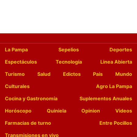
La Pampa
Sepelios
Deportes
Espectáculos
Tecnología
Linea Abierta
Turismo
Salud
Edictos
País
Mundo
Culturales
Agro La Pampa
Cocina y Gastronomía
Suplementos Anuales
Horóscopo
Quiniela
Opinion
Videos
Farmacias de turno
Entre Pocillos
Transmisiones en vivo