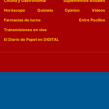
Cocina y Gastronomía
Suplementos Anuales
Horóscopo
Quiniela
Opinion
Videos
Farmacias de turno
Entre Pocillos
Transmisiones en vivo
El Diario de Papel en DIGITAL