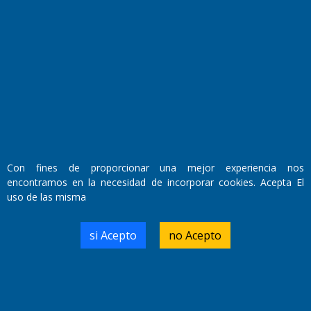
Fundado por el
Doctor Antonio Nemesio
Primera edición: Domingo 3 de Mayo de 1992
Miembro de ADIRA,ADEPA y CPPAL
Propietario: El Diario SRL
Con fines de proporcionar una mejor experiencia nos
Director Periodístico:
encontramos en la necesidad de incorporar cookies. Acepta El
Walter René Goñi
uso de las misma
si Acepto
no Acepto
Domicilio Legal: José Ingenieros 855,
Santa Rosa, La Pampa.
Número de Registro DNDA:
RL-2019-55551274-APN-DNDA#MJ
Edición #
9420
Fecha de Edición:
9/08/2026