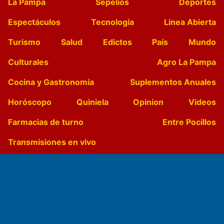
La Pampa
Sepelios
Deportes
Espectáculos
Tecnología
Linea Abierta
Turismo
Salud
Edictos
País
Mundo
Culturales
Agro La Pampa
Cocina y Gastronomía
Suplementos Anuales
Horóscopo
Quiniela
Opinion
Videos
Farmacias de turno
Entre Pocillos
Transmisiones en vivo
El Diario de Papel en DIGITAL