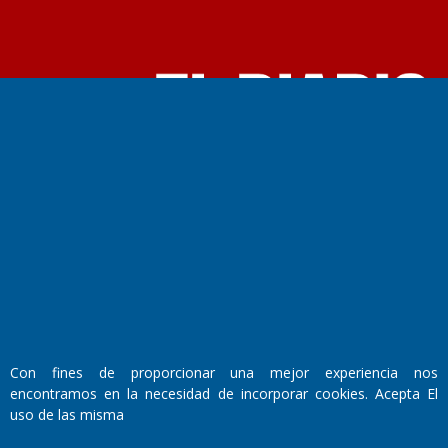
Fundado por el
Doctor Antonio Nemesio
Primera edición: Domingo 3 de Mayo de 1992
Miembro de ADIRA,ADEPA y CPPAL
Propietario: El Diario SRL
Director Periodístico:
Walter René Goñi
Con fines de proporcionar una mejor experiencia nos
Domicilio Legal: José Ingenieros 855,
encontramos en la necesidad de incorporar cookies. Acepta El
Santa Rosa, La Pampa.
uso de las misma
Número de Registro DNDA:
RL-2019-55551274-APN-DNDA#MJ