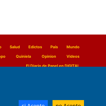
o
Salud
Edictos
País
Mundo
opo
Quiniela
Opinion
Videos
El Diario de Papel en DIGITAL
e Contenidos:
Nemesio
ración,
si Acepto
no Acepto