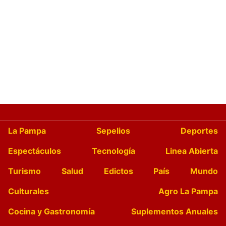
La Pampa
Sepelios
Deportes
Espectáculos
Tecnología
Linea Abierta
Turismo
Salud
Edictos
País
Mundo
Culturales
Agro La Pampa
Cocina y Gastronomía
Suplementos Anuales