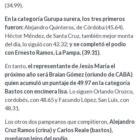
(34.99).
En la categoría Gurupa surera, los tres primeros
fueron:
Alejandro Quinteros, de Córdoba (45.64).
Héctor Méndez, de Santa Cruz, también mejor monta
del día, lo siguió con 42.32;
y se completó el podio
con Ernesto Ramos, La Pampa, (39.31).
En tanto,
el representante de Jesús María el
próximo año será Braian Gómez (oriundo de CABA)
quien acumuló un puntaje de 49.97 en la categoría
Bastos con encimera lisa.
Lo siguen Orlando Orozco,
cordobés, con 48.65 y Facundo López, San Luis, con
48.31.
Los otros dos pampeanos que compitieron,
Alejandro
Cruz Ramos (crina) y Carlos Reale (bastos),
quedaron lejos del podio.