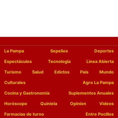
La Pampa
Sepelios
Deportes
Espectáculos
Tecnología
Linea Abierta
Turismo
Salud
Edictos
País
Mundo
Culturales
Agro La Pampa
Cocina y Gastronomía
Suplementos Anuales
Horóscopo
Quiniela
Opinion
Videos
Farmacias de turno
Entre Pocillos