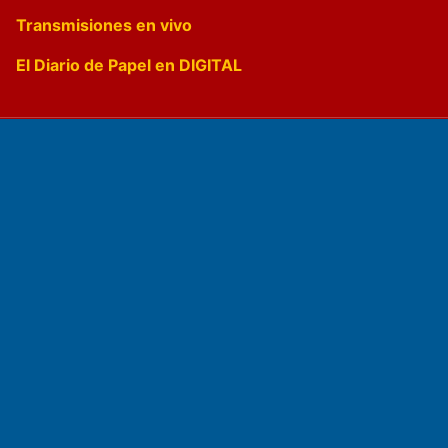
Transmisiones en vivo
El Diario de Papel en DIGITAL
Fundado por el
Doctor Antonio Nemesio
Primera edición: Domingo 3 de Mayo de 1992
Miembro de ADIRA,ADEPA y CPPAL
Propietario: El Diario SRL
Director Periodístico: