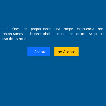
La Pampa
Sepelios
Deportes
Con fines de proporcionar una mejor experiencia nos
Espectáculos
Tecnología
Linea Abierta
encontramos en la necesidad de incorporar cookies. Acepta El
uso de las misma
Turismo
Salud
Edictos
País
Mundo
Culturales
Agro La Pampa
si Acepto
no Acepto
Cocina y Gastronomía
Suplementos Anuales
Horóscopo
Quiniela
Opinion
Videos
Farmacias de turno
Entre Pocillos
Transmisiones en vivo
El Diario de Papel en DIGITAL