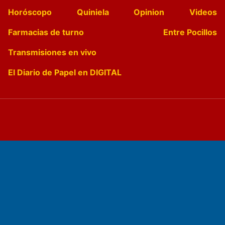
Horóscopo
Quiniela
Opinion
Videos
Farmacias de turno
Entre Pocillos
Transmisiones en vivo
El Diario de Papel en DIGITAL
Fundado por el
Doctor Antonio Nemesio