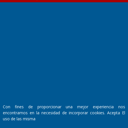
Fundado por el
Doctor Antonio Nemesio
Primera edición: Domingo 3 de Mayo de 1992
Miembro de ADIRA,ADEPA y CPPAL
Propietario: El Diario SRL
Director Periodístico:
Con fines de proporcionar una mejor experiencia nos
Walter René Goñi
encontramos en la necesidad de incorporar cookies. Acepta El
uso de las misma