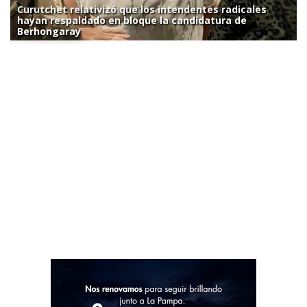
Curutchet relativizó que los intendentes radicales
hayan respaldado en bloque la candidatura de
Berhongaray