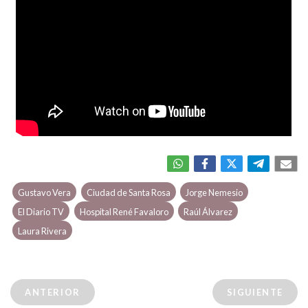
Gustavo Vera
Ciudad de Santa Rosa
Jorge Nemesio
El Diario TV
Hospital René Favaloro
Raúl Álvarez
Laura Rivera
ANTERIOR
SIGUIENTE