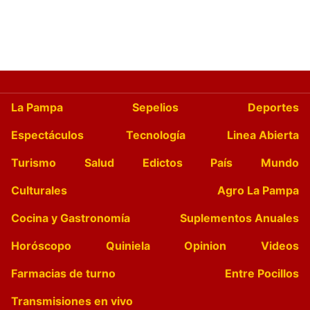
La Pampa
Sepelios
Deportes
Espectáculos
Tecnología
Linea Abierta
Turismo
Salud
Edictos
País
Mundo
Culturales
Agro La Pampa
Cocina y Gastronomía
Suplementos Anuales
Horóscopo
Quiniela
Opinion
Videos
Farmacias de turno
Entre Pocillos
Transmisiones en vivo