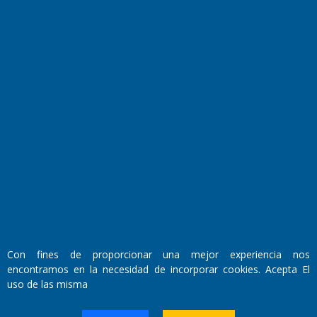
Fundado por el
Doctor Antonio Nemesio
Primera edición: Domingo 3 de Mayo de 1992
Miembro de ADIRA,ADEPA y CPPAL
Propietario: El Diario SRL
Director Periodístico:
Con fines de proporcionar una mejor experiencia nos
Walter René Goñi
encontramos en la necesidad de incorporar cookies. Acepta El
uso de las misma
Domicilio Legal: José Ingenieros 855,