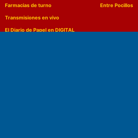
Farmacias de turno
Entre Pocillos
Transmisiones en vivo
El Diario de Papel en DIGITAL
Fundado por el
Doctor Antonio Nemesio
Primera edición: Domingo 3 de Mayo de 1992
Miembro de ADIRA,ADEPA y CPPAL