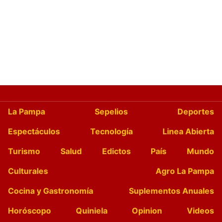
La Pampa
Sepelios
Deportes
Espectáculos
Tecnología
Linea Abierta
Turismo
Salud
Edictos
País
Mundo
Culturales
Agro La Pampa
Cocina y Gastronomía
Suplementos Anuales
Horóscopo
Quiniela
Opinion
Videos