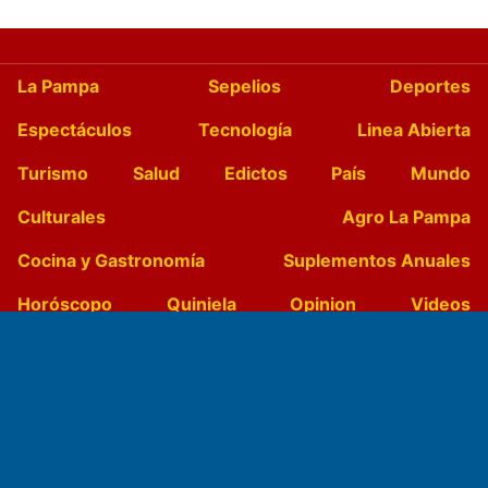
La Pampa
Sepelios
Deportes
Espectáculos
Tecnología
Linea Abierta
Turismo
Salud
Edictos
País
Mundo
Culturales
Agro La Pampa
Cocina y Gastronomía
Suplementos Anuales
Horóscopo
Quiniela
Opinion
Videos
Farmacias de turno
Entre Pocillos
Transmisiones en vivo
El Diario de Papel en DIGITAL