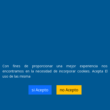
Fundado por el
Doctor Antonio Nemesio
Con fines de proporcionar una mejor experiencia nos
Primera edición: Domingo 3 de Mayo de 1992
encontramos en la necesidad de incorporar cookies. Acepta El
Miembro de ADIRA,ADEPA y CPPAL
Propietario: El Diario SRL
uso de las misma
Director Periodístico:
Walter René Goñi
si Acepto
no Acepto
Domicilio Legal: José Ingenieros 855,
Santa Rosa, La Pampa.