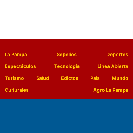
La Pampa
Sepelios
Deportes
Espectáculos
Tecnología
Linea Abierta
Turismo
Salud
Edictos
País
Mundo
Culturales
Agro La Pampa
Cocina y Gastronomía
Suplementos Anuales
Horóscopo
Quiniela
Opinion
Videos
Farmacias de turno
Entre Pocillos