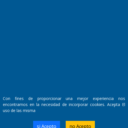
Transmisiones en vivo
El Diario de Papel en DIGITAL
Con fines de proporcionar una mejor experiencia nos
Fundado por el
Doctor Antonio Nemesio
encontramos en la necesidad de incorporar cookies. Acepta El
Primera edición: Domingo 3 de Mayo de 1992
uso de las misma
Miembro de ADIRA,ADEPA y CPPAL
Propietario: El Diario SRL
Director Periodístico:
si Acepto
no Acepto