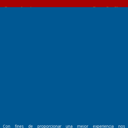
Farmacias de turno
Entre Pocillos
Transmisiones en vivo
El Diario de Papel en DIGITAL
Fundado por el
Doctor Antonio Nemesio
Primera edición: Domingo 3 de Mayo de 1992
Con fines de proporcionar una mejor experiencia nos