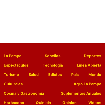
La Pampa
Sepelios
Deportes
Espectáculos
Tecnología
Linea Abierta
Turismo
Salud
Edictos
País
Mundo
Culturales
Agro La Pampa
Cocina y Gastronomía
Suplementos Anuales
Horóscopo
Quiniela
Opinion
Videos