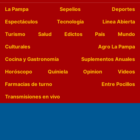
La Pampa
Sepelios
Deportes
Espectáculos
Tecnología
Linea Abierta
Turismo
Salud
Edictos
País
Mundo
Culturales
Agro La Pampa
Cocina y Gastronomía
Suplementos Anuales
Horóscopo
Quiniela
Opinion
Videos
Farmacias de turno
Entre Pocillos
Transmisiones en vivo
El Diario de Papel en DIGITAL