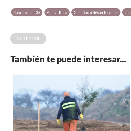
Ruta nacional 35
Ataliva Roca
Gasoducto Néstor Kirchner
cor
ANTERIOR
También te puede interesar...