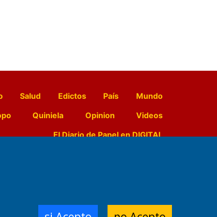
o
Salud
Edictos
País
Mundo
opo
Quiniela
Opinion
Videos
El Diario de Papel en DIGITAL
e Contenidos:
Nemesio
ración,
si Acepto
no Acepto