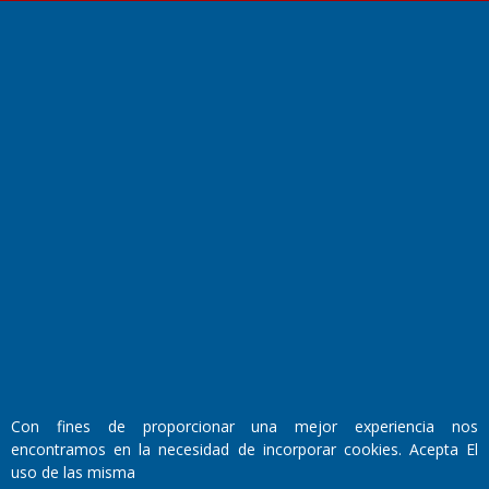
El Diario de Papel en DIGITAL
Fundado por el
Doctor Antonio Nemesio
Primera edición: Domingo 3 de Mayo de 1992
Miembro de ADIRA,ADEPA y CPPAL
Con fines de proporcionar una mejor experiencia nos
Propietario: El Diario SRL
Director Periodístico:
encontramos en la necesidad de incorporar cookies. Acepta El
Walter René Goñi
uso de las misma