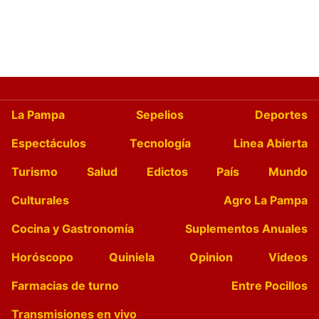
La Pampa
Sepelios
Deportes
Espectáculos
Tecnología
Linea Abierta
Turismo
Salud
Edictos
País
Mundo
Culturales
Agro La Pampa
Cocina y Gastronomía
Suplementos Anuales
Horóscopo
Quiniela
Opinion
Videos
Farmacias de turno
Entre Pocillos
Transmisiones en vivo