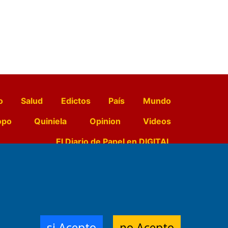
o
Salud
Edictos
País
Mundo
opo
Quiniela
Opinion
Videos
El Diario de Papel en DIGITAL
e Contenidos:
Nemesio
ración,
si Acepto
no Acepto