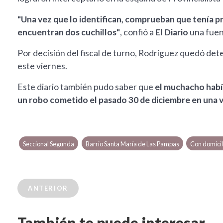
"Una vez que lo identifican, comprueban que tenía pri
encuentran dos cuchillos"
, confió a
El Diario
una fuent
Por decisión del fiscal de turno, Rodríguez quedó det
este viernes.
Este diario también pudo saber que
el muchacho había
un robo cometido el pasado 30 de diciembre en una v
Seccional Segunda
Barrio Santa María de Las Pampas
Con domicili
ANTERIOR
También te puede interesar...