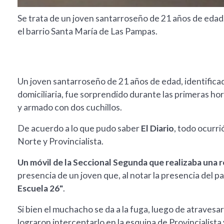
Se trata de un joven santarroseño de 21 años de edad
el barrio Santa María de Las Pampas.
Un joven santarroseño de 21 años de edad, identificad
domiciliaria, fue sorprendido durante las primeras ho
y armado con dos cuchillos.
De acuerdo a lo que pudo saber
El Diario
, todo ocurri
Norte y Provincialista.
Un móvil de la Seccional Segunda que realizaba una 
presencia de un joven que, al notar la presencia del pa
Escuela 26"
.
Si bien el muchacho se da a la fuga, luego de atravesa
lograron interceptarlo en la esquina de Provincialista