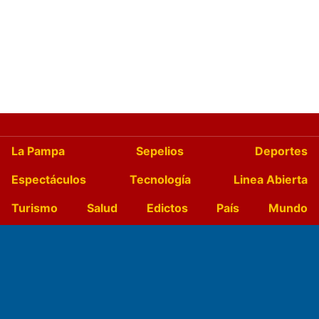
La Pampa
Sepelios
Deportes
Espectáculos
Tecnología
Linea Abierta
Turismo
Salud
Edictos
País
Mundo
Culturales
Agro La Pampa
Cocina y Gastronomía
Suplementos Anuales
Horóscopo
Quiniela
Opinion
Videos