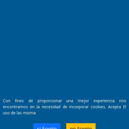
Farmacias de turno
Entre Pocillos
Transmisiones en vivo
El Diario de Papel en DIGITAL
Con fines de proporcionar una mejor experiencia nos
encontramos en la necesidad de incorporar cookies. Acepta El
Fundado por el
Doctor Antonio Nemesio
uso de las misma
Primera edición: Domingo 3 de Mayo de 1992
Miembro de ADIRA,ADEPA y CPPAL
Propietario: El Diario SRL
si Acepto
no Acepto