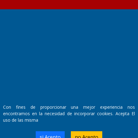
Fundado por el
Doctor Antonio Nemesio
Primera edición: Domingo 3 de Mayo de 1992
Miembro de ADIRA,ADEPA y CPPAL
Propietario: El Diario SRL
Director Periodístico:
Walter René Goñi
Con fines de proporcionar una mejor experiencia nos
encontramos en la necesidad de incorporar cookies. Acepta El
Domicilio Legal: José Ingenieros 855,
uso de las misma
Santa Rosa, La Pampa.
Número de Registro DNDA:
RL-2019-55551274-APN-DNDA#MJ
si Acepto
no Acepto