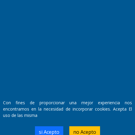
El Diario de Papel en DIGITAL
Fundado por el
Doctor Antonio Nemesio
Primera edición: Domingo 3 de Mayo de 1992
Con fines de proporcionar una mejor experiencia nos
Miembro de ADIRA,ADEPA y CPPAL
encontramos en la necesidad de incorporar cookies. Acepta El
Propietario: El Diario SRL
Director Periodístico:
uso de las misma
Walter René Goñi
si Acepto
no Acepto