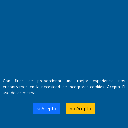
Fundado por el
Doctor Antonio Nemesio
Primera edición: Domingo 3 de Mayo de 1992
Miembro de ADIRA,ADEPA y CPPAL
Propietario: El Diario SRL
Director Periodístico:
Walter René Goñi
Con fines de proporcionar una mejor experiencia nos
encontramos en la necesidad de incorporar cookies. Acepta El
uso de las misma
Domicilio Legal: José Ingenieros 855,
Santa Rosa, La Pampa.
Número de Registro DNDA:
si Acepto
no Acepto
RL-2019-55551274-APN-DNDA#MJ
Edición #
9421
Fecha de Edición:
10/08/2026