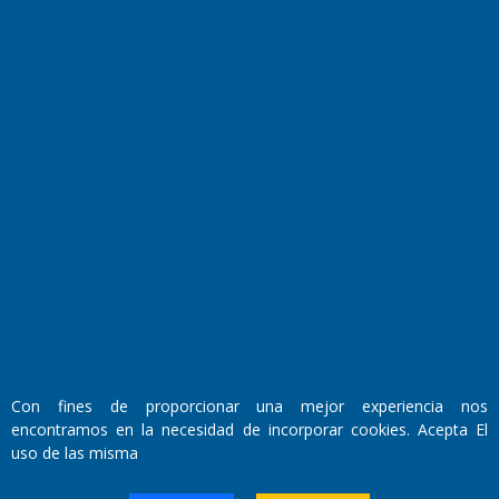
Fundado por el
Doctor Antonio Nemesio
Primera edición: Domingo 3 de Mayo de 1992
Miembro de ADIRA,ADEPA y CPPAL
Propietario: El Diario SRL
Director Periodístico:
Con fines de proporcionar una mejor experiencia nos
Walter René Goñi
encontramos en la necesidad de incorporar cookies. Acepta El
uso de las misma
Domicilio Legal: José Ingenieros 855,