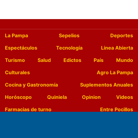
La Pampa
Sepelios
Deportes
Espectáculos
Tecnología
Linea Abierta
Turismo
Salud
Edictos
País
Mundo
Culturales
Agro La Pampa
Cocina y Gastronomía
Suplementos Anuales
Horóscopo
Quiniela
Opinion
Videos
Farmacias de turno
Entre Pocillos
Transmisiones en vivo
El Diario de Papel en DIGITAL