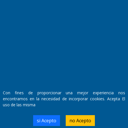
Fundado por el
Doctor Antonio Nemesio
Primera edición: Domingo 3 de Mayo de 1992
Con fines de proporcionar una mejor experiencia nos
Miembro de ADIRA,ADEPA y CPPAL
Propietario: El Diario SRL
encontramos en la necesidad de incorporar cookies. Acepta El
Director Periodístico:
uso de las misma
Walter René Goñi
si Acepto
no Acepto