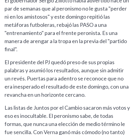
El gobernador Sergio Ziliotto había advertido hace un
par de semanas que al peronismo no le gusta "perder
ni en los amistosos" y este domingo repitió las
metáforas futboleras, rebajó las PASO a una
"entrenamiento" para el frente peronista. Es una
manera de arengar a la tropa en la previa del "partido
final".
El presidente del PJ quedó preso de sus propias
palabras y asumió los resultados, aunque sin admitir
un revés. Puertas para adentro se reconoce que no
era inesperado el resultado de este domingo, con una
revancha en un horizonte cercano.
Las listas de Juntos por el Cambio sacaron más votos y
eso es inocultable. El peronismo sabe, de todas
formas, que nunca una elección de medio término le
fue sencilla. Con Verna ganó más cómodo (no tanto)