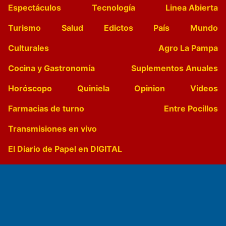
Espectáculos
Tecnología
Linea Abierta
Turismo
Salud
Edictos
País
Mundo
Culturales
Agro La Pampa
Cocina y Gastronomía
Suplementos Anuales
Horóscopo
Quiniela
Opinion
Videos
Farmacias de turno
Entre Pocillos
Transmisiones en vivo
El Diario de Papel en DIGITAL