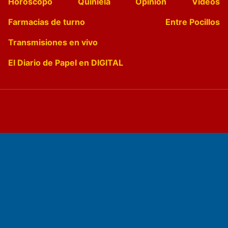
Horóscopo
Quiniela
Opinion
Videos
Farmacias de turno
Entre Pocillos
Transmisiones en vivo
El Diario de Papel en DIGITAL
Fundado por el
Doctor Antonio Nemesio
Primera edición: Domingo 3 de Mayo de 1992