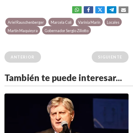
Ariel Rauschenberger
Marcela Coli
Varinia Marín
Locales
Martin Maquieyra
Gobernador Sergio Ziliotto
ANTERIOR
SIGUIENTE
También te puede interesar...