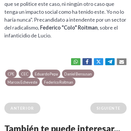
que se politice este caso, ni ningún otro caso que
tenga un impacto social como ha tenido este. Yo no lo
haría nunca". Precandidato a intendente por un sector
del radicalismo,
Federico "Colo" Roitman
, sobre el
infanticidio de Lucio.
CPE
CEC
Eduardo Pepa
Daniel Bensusan
Marcos Echeveste
Federico Roitman
ANTERIOR
SIGUIENTE
También te puede interesar...