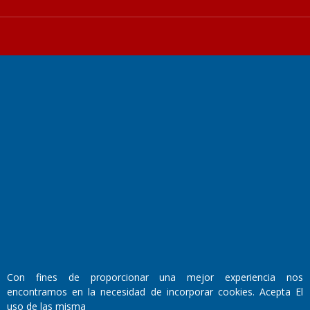
Fundado por el
Doctor Antonio Nemesio
Primera edición: Domingo 3 de Mayo de 1992
Miembro de ADIRA,ADEPA y CPPAL
Propietario: El Diario SRL
Director Periodístico:
Walter René Goñi
Con fines de proporcionar una mejor experiencia nos
encontramos en la necesidad de incorporar cookies. Acepta El
Domicilio Legal: José Ingenieros 855,
uso de las misma