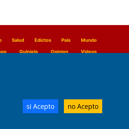
o
Salud
Edictos
País
Mundo
opo
Quiniela
Opinion
Videos
El Diario de Papel en DIGITAL
e Contenidos:
Nemesio
si Acepto
no Acepto
ración,
 Planta Impresora:
,
a, Argentina.