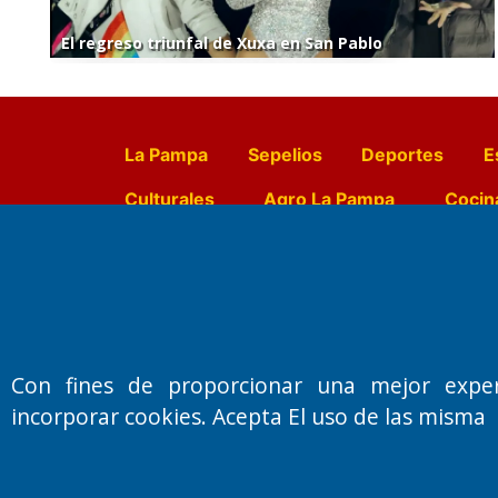
El regreso triunfal de Xuxa en San Pablo
La Pampa
Sepelios
Deportes
E
Culturales
Agro La Pampa
Cocin
Farmacias de turno
Entr
Fundado por el
Doctor Antonio 
Con fines de proporcionar una mejor expe
Primera edición: Domingo 3 de May
incorporar cookies. Acepta El uso de las misma
Miembro de ADIRA,ADEPA y CPPAL
Propietario: El Diario SRL
Director Periodístico:
Walter René Goñi