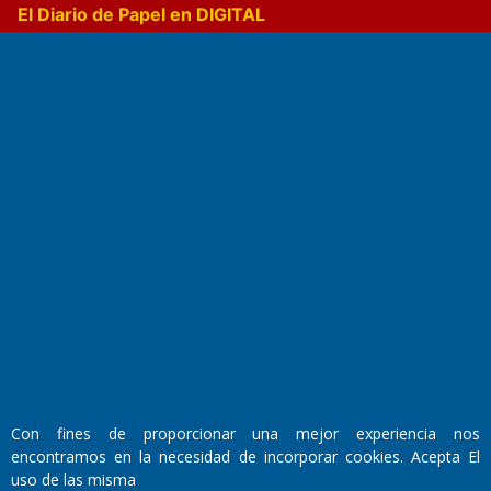
El Diario de Papel en DIGITAL
Fundado por el
Doctor Antonio Nemesio
Primera edición: Domingo 3 de Mayo de 1992
Miembro de ADIRA,ADEPA y CPPAL
Propietario: El Diario SRL
Director Periodístico:
Con fines de proporcionar una mejor experiencia nos
Walter René Goñi
encontramos en la necesidad de incorporar cookies. Acepta El
uso de las misma