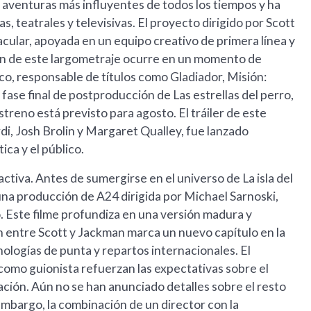
e aventuras más influyentes de todos los tiempos y ha
, teatrales y televisivas. El proyecto dirigido por Scott
ular, apoyada en un equipo creativo de primera línea y
ión de este largometraje ocurre en un momento de
nico, responsable de títulos como Gladiador, Misión:
 fase final de postproducción de Las estrellas del perro,
treno está previsto para agosto. El tráiler de este
di, Josh Brolin y Margaret Qualley, fue lanzado
ca y el público.
tiva. Antes de sumergirse en el universo de La isla del
una producción de A24 dirigida por Michael Sarnoski,
. Este filme profundiza en una versión madura y
ón entre Scott y Jackman marca un nuevo capítulo en la
nologías de punta y repartos internacionales. El
como guionista refuerzan las expectativas sobre el
ación. Aún no se han anunciado detalles sobre el resto
n embargo, la combinación de un director con la