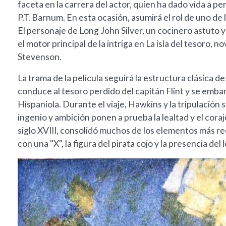
faceta en la carrera del actor, quien ha dado vida a p
P.T. Barnum. En esta ocasión, asumirá el rol de uno de 
El personaje de Long John Silver, un cocinero astuto y
el motor principal de la intriga en La isla del tesoro,
Stevenson.
La trama de la película seguirá la estructura clásica 
conduce al tesoro perdido del capitán Flint y se emba
Hispaniola. Durante el viaje, Hawkins y la tripulación 
ingenio y ambición ponen a prueba la lealtad y el coraj
siglo XVIII, consolidó muchos de los elementos más r
con una "X", la figura del pirata cojo y la presencia del 