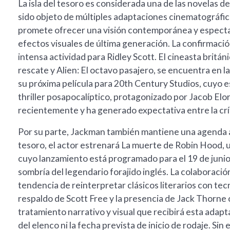
La isla del tesoro es considerada una de las novelas d
sido objeto de múltiples adaptaciones cinematográficas
promete ofrecer una visión contemporánea y espectac
efectos visuales de última generación. La confirmac
intensa actividad para Ridley Scott. El cineasta britá
rescate y Alien: El octavo pasajero, se encuentra en la
su próxima película para 20th Century Studios, cuyo es
thriller posapocalíptico, protagonizado por Jacob Elor
recientemente y ha generado expectativa entre la críti
Por su parte, Jackman también mantiene una agenda ac
tesoro, el actor estrenará La muerte de Robin Hood, 
cuyo lanzamiento está programado para el 19 de junio
sombría del legendario forajido inglés. La colaboraci
tendencia de reinterpretar clásicos literarios con tec
respaldo de Scott Free y la presencia de Jack Thorne 
tratamiento narrativo y visual que recibirá esta adapt
del elenco ni la fecha prevista de inicio de rodaje. Si