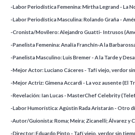
-Labor Periodística Femenina: Mirtha Legrand - La No
-Labor Periodística Masculina: Rolando Graña - Amér
-Cronista/Movilero: Alejandro Guatti- Intrusos (Amé
-Panelista Femenina: Analía Franchín-A la Barbarossa
-Panelista Masculino: Luis Bremer - A la Tarde y De
-Mejor Actor: Luciano Cáceres - Tafí viejo, verdor si
-Mejor Actriz: Gimena Accardi - La voz ausente (El T
-Revelación: Ian Lucas - MasterChef Celebrity (Telef
-Labor Humorística: Agústin Rada Aristarán - Otro dí
-Autor/Guionista: Roma; Meira; Zicanelli; Álvarez y C
-Director: Eduardo Pinto - Tafí viejo, verdor sin tie