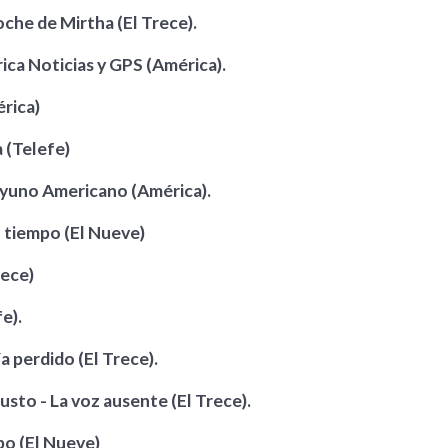
che de Mirtha (El Trece).
ica Noticias y GPS (América).
rica)
 (Telefe)
sayuno Americano (América).
n tiempo (El Nueve)
rece)
e).
a perdido (El Trece).
usto - La voz ausente (El Trece).
mpo (El Nueve)