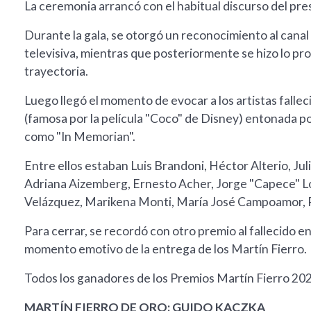
La ceremonia arrancó con el habitual discurso del pr
Durante la gala, se otorgó un reconocimiento al cana
televisiva, mientras que posteriormente se hizo lo p
trayectoria.
Luego llegó el momento de evocar a los artistas fall
(famosa por la película "Coco" de Disney) entonada 
como "In Memorian".
Entre ellos estaban Luis Brandoni, Héctor Alterio, Ju
Adriana Aizemberg, Ernesto Acher, Jorge "Capece" Lor
Velázquez, Marikena Monti, María José Campoamor, R
Para cerrar, se recordó con otro premio al fallecido 
momento emotivo de la entrega de los Martín Fierro.
Todos los ganadores de los Premios Martín Fierro 20
MARTÍN FIERRO DE ORO: GUIDO KACZKA