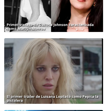
Primer vistazo de Dakota Johnson caracterizada
como Marilyn Monroe
El primer tráiler de Luisana Lopilato como Pepita la
pistolera