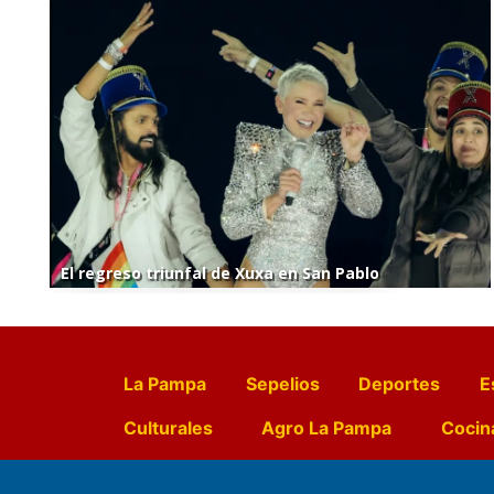
El regreso triunfal de Xuxa en San Pablo
La Pampa
Sepelios
Deportes
E
Culturales
Agro La Pampa
Cocin
Farmacias de turno
Entr