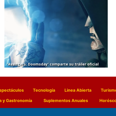
'Avengers: Doomsday' comparte su tráiler oficial
spectáculos
Tecnología
Linea Abierta
Turism
a y Gastronomía
Suplementos Anuales
Horósc
e Pocillos
Transmisiones en vivo