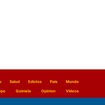
o
Salud
Edictos
País
Mundo
opo
Quiniela
Opinion
Videos
El Diario de Papel en DIGITAL