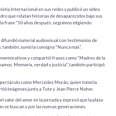
stía Internacional en sus redes y publicó un video
dro que relatan historias de desaparecidos bajo sus
la frase "50 años después, seguimos eligiendo
 y difundió material audiovisual con testimonios de
, también, sumó la consigna "Nunca más".
onmemorativos y compartió frases como "Madres de la
namos. Memoria, verdad y justicia", también participó
 espectáculo como Mercedes Morán, quien tomó la
rtió imágenes junto a Tute y Jean Pierre Noher.
l valor del amor en la jornada y expresó que la plaza
n se buscan y por las nuevas generaciones.