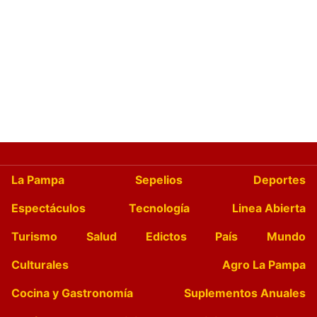
La Pampa
Sepelios
Deportes
Espectáculos
Tecnología
Linea Abierta
Turismo
Salud
Edictos
País
Mundo
Culturales
Agro La Pampa
Cocina y Gastronomía
Suplementos Anuales