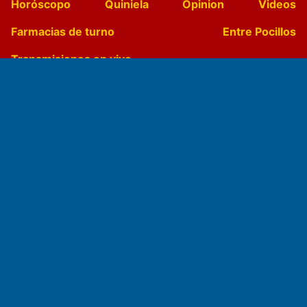
Horóscopo
Quiniela
Opinion
Videos
Farmacias de turno
Entre Pocillos
Transmisiones en vivo
El Diario de Papel en DIGITAL
Fundado por el
Doctor Antonio Nemesio
Primera edición: Domingo 3 de Mayo de 1992