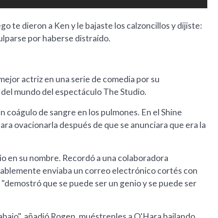
 te dieron a Ken y le bajaste los calzoncillos y dijiste:
ulparse por haberse distraído.
ejor actriz en una serie de comedia por su
a del mundo del espectáculo The Studio.
un coágulo de sangre en los pulmones. En el Shine
para ovacionarla después de que se anunciara que era la
io en su nombre. Recordó a una colaboradora
riablemente enviaba un correo electrónico cortés con
 "demostró que se puede ser un genio y se puede ser
rabajo", añadió Rogen, muéstrenles a O'Hara bailando