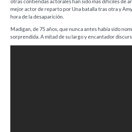
otras contiendas actorales han sido más difíciles de an
mejor actor de reparto por Una batalla tras otra y Am
hora de la desaparición.
Madigan, de 75 años, que nunca antes había sido nomi
sorprendida. A mitad de su largo y encantador discurso 