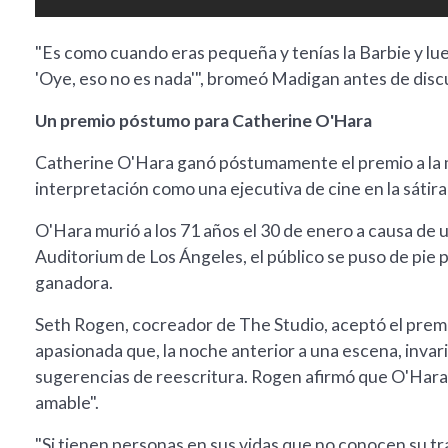
"Es como cuando eras pequeña y tenías la Barbie y luego
'Oye, eso no es nada'", bromeó Madigan antes de disc
Un premio póstumo para Catherine O'Hara
Catherine O'Hara ganó póstumamente el premio a la m
interpretación como una ejecutiva de cine en la sátir
O'Hara murió a los 71 años el 30 de enero a causa de 
Auditorium de Los Ángeles, el público se puso de pie 
ganadora.
Seth Rogen, cocreador de The Studio, aceptó el prem
apasionada que, la noche anterior a una escena, inva
sugerencias de reescritura. Rogen afirmó que O'Hara
amable".
"Si tienen personas en sus vidas que no conocen su t